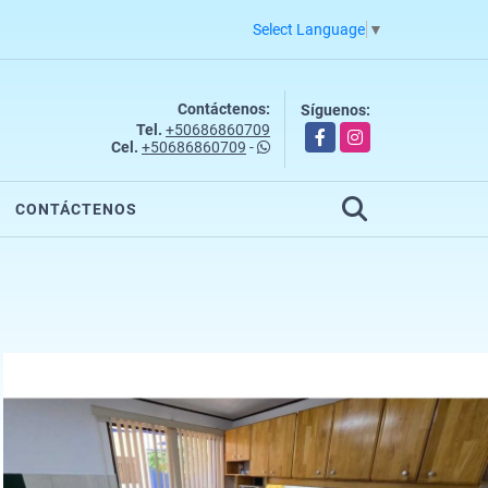
Select Language
▼
Contáctenos:
Síguenos:
Tel.
+50686860709
Facebook
Instagram
Cel.
+50686860709
-
CONTÁCTENOS