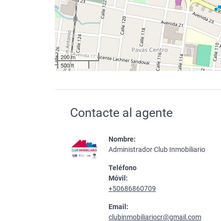
200 m
500 ft
Contacte al agente
Nombre:
Administrador Club Inmobiliario
Teléfono
Móvil:
+50686860709
Email:
clubinmobiliariocr@gmail.com