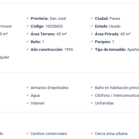
Provincia:
San José
Ciudad:
Pavas
rmoser
Código:
10028603
Estado:
Usado
5 m²
Área Terreno:
45 m²
Área Privada:
45 m²
Baño:
1
Parqueo:
1
Año construcción:
1995
Tipo de inmueble:
Apart
quiler
Armarios Empotrados
Baño en habitación princi
Agua
Citófono / Intercomunica
Internet
Unifamiliar
do
Centros comerciales
Cerca zona urbana