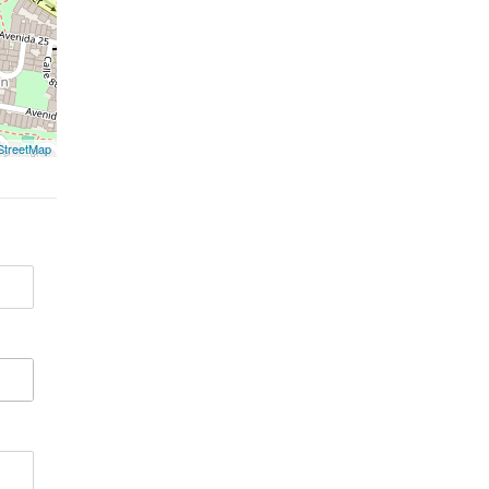
treetMap