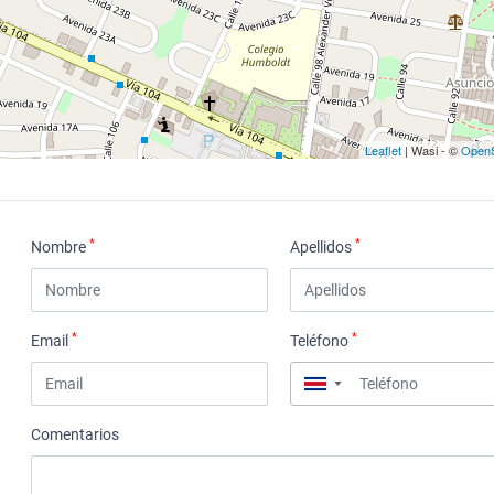
Leaflet
| Wasi - ©
OpenS
*
*
Nombre
Apellidos
*
*
Email
Teléfono
▼
Comentarios