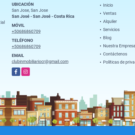
UBICACIÓN
Inicio
San Jose, San Jose
Ventas
San José - San José - Costa Rica
Alquiler
ial
MÓVIL
Servicios
+50686860709
Blog
TELÉFONO
Nuestra Empres
+50686860709
Contáctenos
EMAIL
clubinmobiliariocr@gmail.com
Políticas de priv
Facebook
Instagram