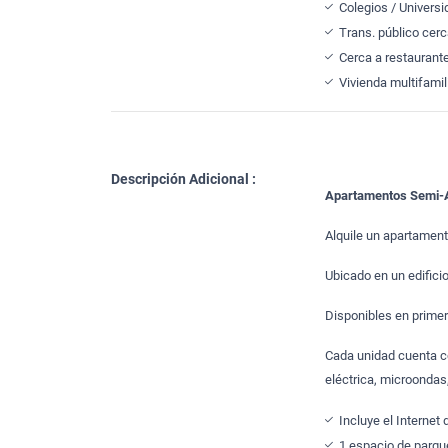
Colegios / Univers
Trans. público cer
Cerca a restaurant
Vivienda multifamil
Descripción Adicional :
Apartamentos Semi-
Alquile un apartament
Ubicado en un edific
Disponibles en primer
Cada unidad cuenta co
eléctrica, microondas,
Incluye el Internet 
1 espacio de parqu