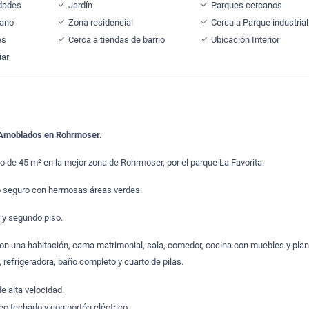
idades
Jardín
Parques cercanos
cano
Zona residencial
Cerca a Parque industrial
es
Cerca a tiendas de barrio
Ubicación Interior
iar
Amoblados en Rohrmoser.
o de 45 m² en la mejor zona de Rohrmoser, por el parque La Favorita.
io seguro con hermosas áreas verdes.
 y segundo piso.
n una habitación, cama matrimonial, sala, comedor, cocina con muebles y plant
 refrigeradora, baño completo y cuarto de pilas.
de alta velocidad.
eo techado y con portón eléctrico