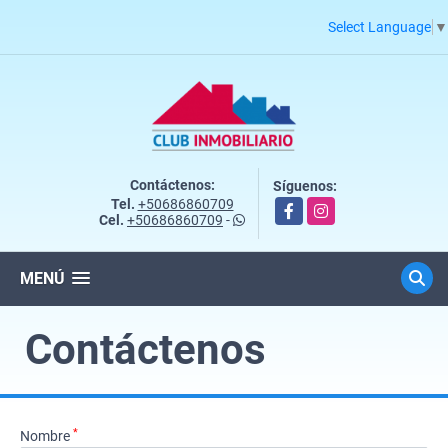
Select Language
▼
Contáctenos:
Síguenos:
Tel.
+50686860709
Facebook
Instagram
Cel.
+50686860709
-
MENÚ
Contáctenos
*
Nombre