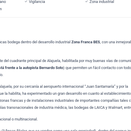
cano
Vigilancia
Zona industrial
ón
cas bodega dentro del desarrollo industrial
Zona Franca BES
, con una inmejora
te del cuadrante principal de Alajuela, habilitada por muy buenas vías de comun
á frente a la autopista Bernardo Soto
) que permiten un fácil contacto con todo
o.
lajuela, por su cercanía al aeropuerto internacional “Juan Santamaría” y por la
que la habilita, ha experimentado un gran desarrollo en cuanto al establecimiento
 zonas francas y de instalaciones industriales de importantes compañías tales
as transnacionales de industria médica, las bodegas de LAICA y Walmart, entre
cional o multinacional.
s
(3 fincas filiales que se venden como una sola propiedad), dentro del parque in