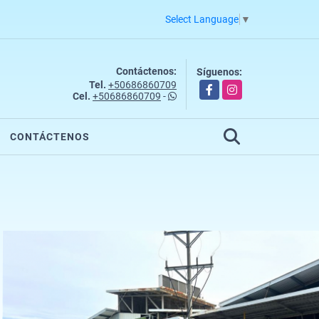
Select Language
▼
Contáctenos:
Síguenos:
Tel.
+50686860709
Facebook
Instagram
Cel.
+50686860709
-
CONTÁCTENOS