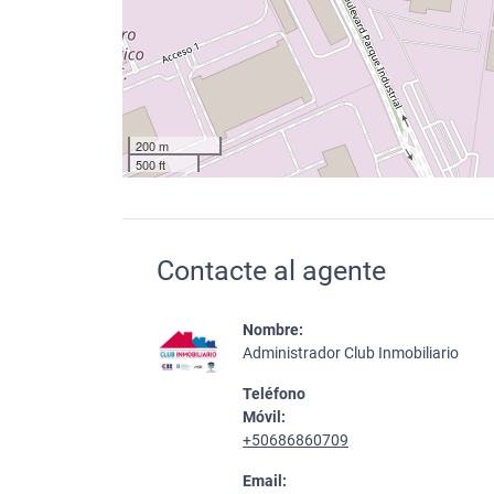
200 m
500 ft
Contacte al agente
Nombre:
Administrador Club Inmobiliario
Teléfono
Móvil:
+50686860709
Email: