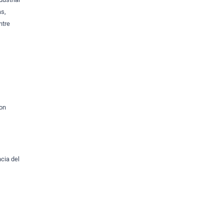
as,
ntre
con
cia del