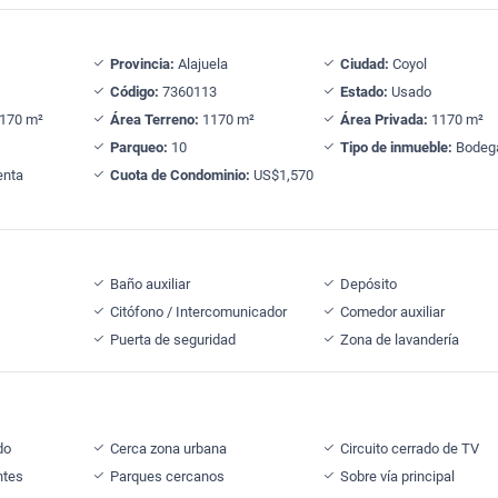
Provincia:
Alajuela
Ciudad:
Coyol
Código:
7360113
Estado:
Usado
170 m²
Área Terreno:
1170 m²
Área Privada:
1170 m²
Parqueo:
10
Tipo de inmueble:
Bodeg
nta
Cuota de Condominio:
US$1,570
Baño auxiliar
Depósito
Citófono / Intercomunicador
Comedor auxiliar
Puerta de seguridad
Zona de lavandería
do
Cerca zona urbana
Circuito cerrado de TV
ntes
Parques cercanos
Sobre vía principal