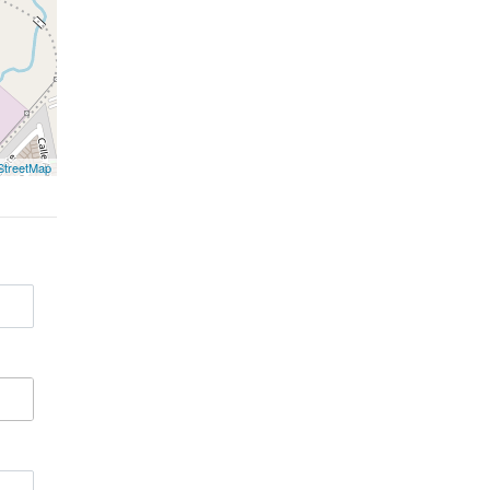
treetMap