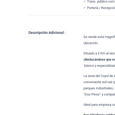
Trans. público cer
Portería / Recepci
Descripción Adicional :
Se vende esta magnífi
ubicación.
Situado a 6 Km al oes
(
destacándose que est
básico y especializad
La zona del Coyol de A
conveniente red vial 
parques industriales,
“Dos Pinos” y compañí
Ideal para empresa na
Son 3 bodegas unida