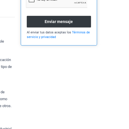
Enviar mensaje
Al enviar tus datos aceptas los
Términos de
servicio y privacidad
ble
icación
 tipo de
 de
 como
 otros.
dustrial