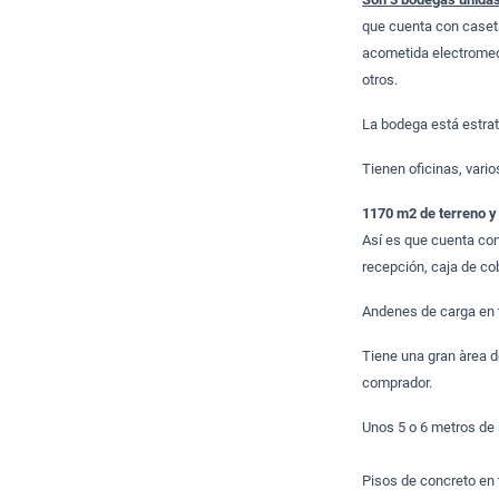
que cuenta con caseta
acometida electromecá
otros.
La bodega está estr
Tienen oficinas, vari
1170 m2 de terreno y 
Así es que cuenta con
recepción, caja de co
Andenes de carga en t
Tiene una gran àrea 
comprador.
Unos 5 o 6 metros de 
Pisos de concreto en 