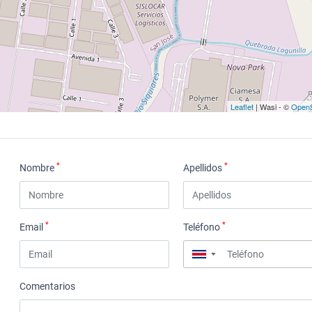
Leaflet
| Wasi - ©
OpenS
*
*
Nombre
Apellidos
*
*
Email
Teléfono
▼
Comentarios