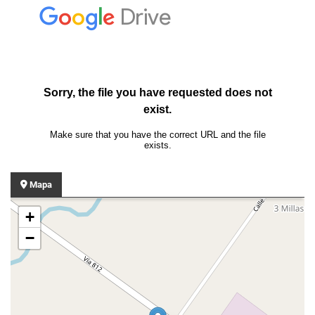
Mapa
+
−