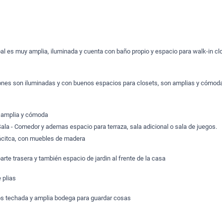
ipal es muy amplia, iluminada y cuenta con baño propio y espacio para walk-in cl
ciones son iluminadas y con buenos espacios para closets, son amplias y cómod
na amplia y cómoda
Sala - Comedor y ademas espacio para terraza, sala adicional o sala de juegos.
ácitca, con muebles de madera
parte trasera y también espacio de jardin al frente de la casa
 plias
ros techada y amplia bodega para guardar cosas