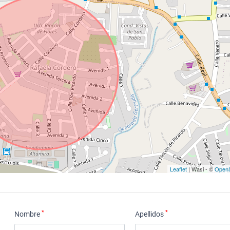
Leaflet
| Wasi - ©
OpenS
*
*
Nombre
Apellidos