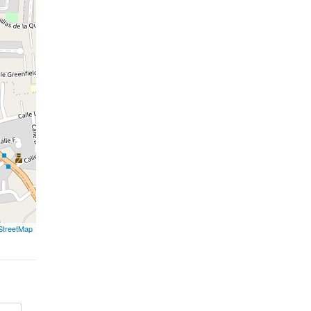
treetMap