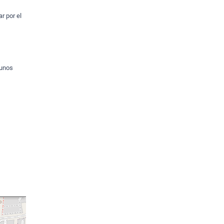
r por el
 unos