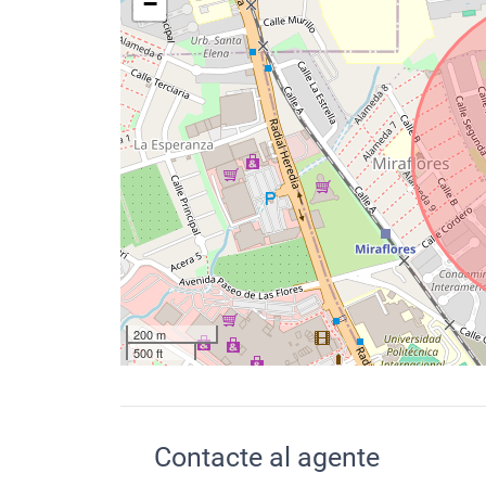
−
200 m
500 ft
Contacte al agente