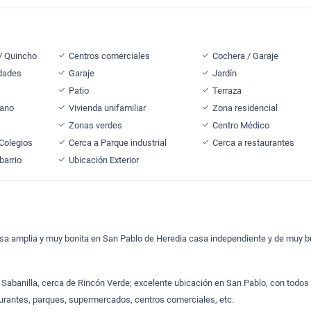
 / Quincho
Centros comerciales
Cochera / Garaje
idades
Garaje
Jardín
Patio
Terraza
cano
Vivienda unifamiliar
Zona residencial
Zonas verdes
Centro Médico
 Colegios
Cerca a Parque industrial
Cerca a restaurantes
barrio
Ubicación Exterior
a amplia y muy bonita en San Pablo de Heredia casa independiente y de muy 
Sabanilla, cerca de Rincón Verde; excelente ubicación en San Pablo, con todos 
aurantes, parques, supermercados, centros comerciales, etc.