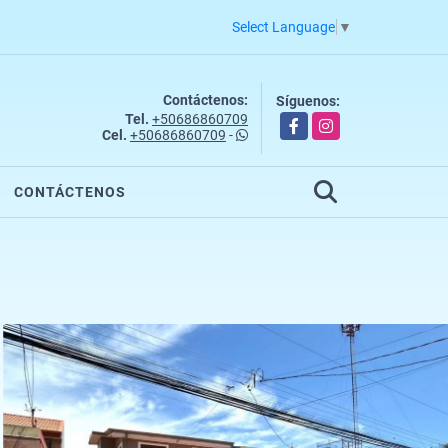
Select Language
▼
Contáctenos:
Síguenos:
Tel.
+50686860709
Facebook
Instagram
Cel.
+50686860709
-
CONTÁCTENOS