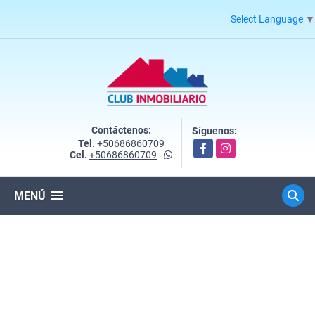
Select Language
▼
Contáctenos:
Síguenos:
Tel.
+50686860709
Facebook
Instagram
Cel.
+50686860709
-
MENÚ