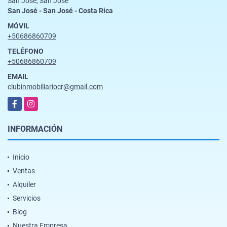
San Jose, San Jose
San José - San José - Costa Rica
MÓVIL
+50686860709
TELÉFONO
+50686860709
EMAIL
clubinmobiliariocr@gmail.com
Facebook
Instagram
INFORMACIÓN
Inicio
Ventas
Alquiler
Servicios
Blog
Nuestra Empresa