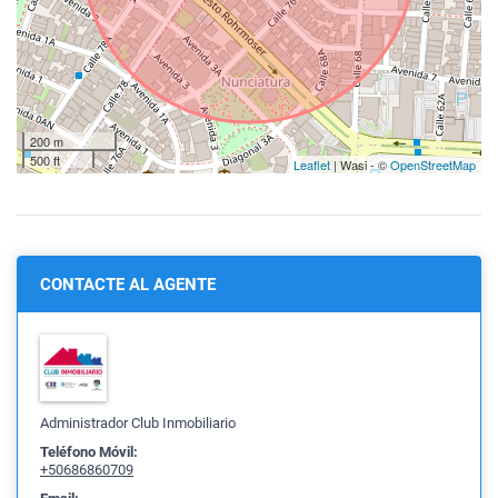
200 m
500 ft
Leaflet
| Wasi - ©
OpenStreetMap
CONTACTE AL AGENTE
Administrador Club Inmobiliario
Teléfono Móvil:
+50686860709