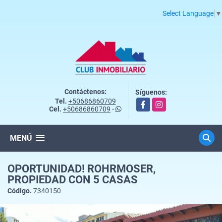
Select Language
▼
Contáctenos:
Síguenos:
Tel.
+50686860709
Facebook
Instagram
Cel.
+50686860709
-
MENÚ
OPORTUNIDAD! ROHRMOSER,
PROPIEDAD CON 5 CASAS
Código.
7340150