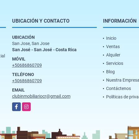
UBICACIÓN Y CONTACTO
INFORMACIÓN
UBICACIÓN
Inicio
San Jose, San Jose
Ventas
San José - San José - Costa Rica
Alquiler
ial
MÓVIL
Servicios
+50686860709
Blog
TELÉFONO
Nuestra Empres
+50686860709
Contáctenos
EMAIL
clubinmobiliariocr@gmail.com
Políticas de priv
Facebook
Instagram