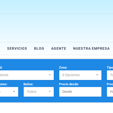
R
SERVICIOS
BLOG
AGENTE
NUESTRA EMPRESA
d:
Zona:
Tipo
iones
0 Opciones
T
ones:
Baños:
Precio desde:
Prec
s
Todos