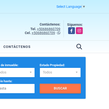
Select Language
▼
Contáctenos:
Síguenos:
Tel.
+50686860709
Facebook
Instagram
Cel.
+50686860709
-
CONTÁCTENOS
 de inmueble:
Estado Propiedad:
odos
Todos
io hasta:
BUSCAR