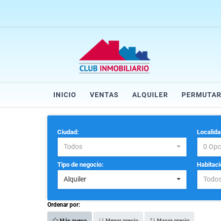
INICIO
VENTAS
ALQUILER
PERMUTA
Ciudad:
Localida
Todos
0 Opc
Tipo de negocio:
Habitaci
Alquiler
Todo
Ordenar por:
Más nuevo
Menor precio
Mayor precio